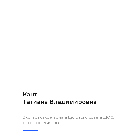
Кант
Татиана Владимировна
Эксперт секретариата Делового совета ШОС,
CEO ООО "GKHUB"