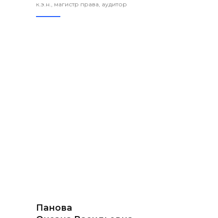
к.э.н., магистр права, аудитор
Панова