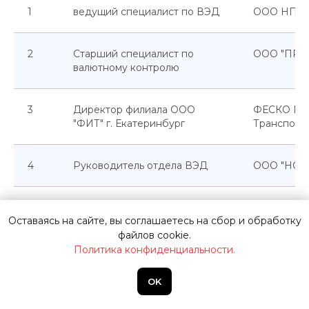
1
ведущий специалист по ВЭД
ООО НПП 
2
Старший специалист по
ООО "ПРО
валютному контролю
3
Директор филиала ООО
ФЕСКО Ин
"ФИТ" г. Екатеринбург
Транспорт
4
Руководитель отдела ВЭД
ООО "НОВ
5
Зам директора
ООО "ЛЕД
Оставаясь на сайте, вы соглашаетесь на сбор и обработку
файлов cookie.
6
Руководитель
Эксперт Ц
Политика конфиденциальности.
OK
7
Бухгалтер ВЭД
ООО "ПРО