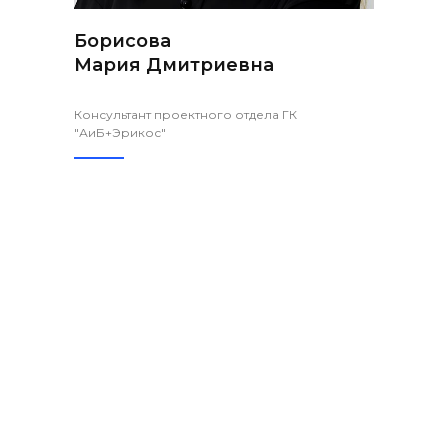
Борисова
Мария Дмитриевна
Консультант проектного отдела ГК
"АиБ+Эрикос"